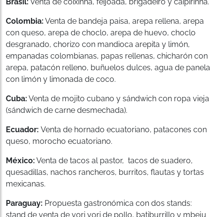
Brasil:
Venta de coixinha, feijoada, brigadeiro y caipirinha.
Colombia:
Venta de bandeja paisa, arepa rellena, arepa
con queso, arepa de choclo, arepa de huevo, choclo
desgranado, chorizo con mandioca arepita y limón,
empanadas colombianas, papas rellenas, chicharón con
arepa, patacón relleno, buñuelos dulces, agua de panela
con limón y limonada de coco.
Cuba:
Venta de mojito cubano y sándwich con ropa vieja
(sándwich de carne desmechada).
Ecuador:
Venta de hornado ecuatoriano, patacones con
queso, morocho ecuatoriano.
México:
Venta de tacos al pastor, tacos de suadero,
quesadillas, nachos rancheros, burritos, flautas y tortas
mexicanas.
Paraguay:
Propuesta gastronómica con dos stands:
stand de venta de vori vori de pollo, batiburrillo y mbeju