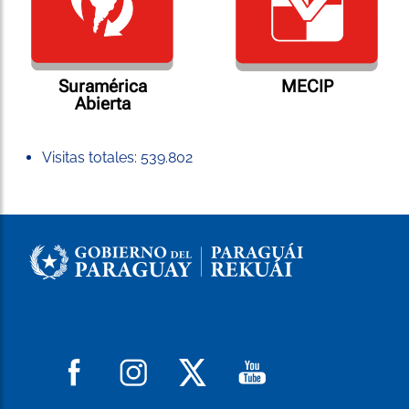
Suramérica
MECIP
Abierta
Visitas totales:
539.802