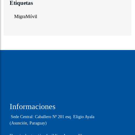
Instagram: @migracionespy
Facebook: MigracionesPY
X: @MigracionesPY
Compartir este Artículo
Etiquetas
MigraMóvil