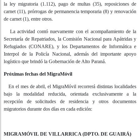
Además de las solicitudes de residencia, los
ciudadanos extranjeros también pudieron concretar
otros trámites migratorios durante la semana, que
incluyeron: certificados de radicación (1.175), constancias
de residencia precaria otorgadas como documento
provisorio a los solicitantes de residencia temporal bajo
la ley migratoria (1.112), pago de multas (35), reposiciones
de carnet (11), prórrogas de permanencia temporaria (8) y
renovación de carnet (1), entre otros.
La actividad contó nuevamente con el
acompañamiento de la Secretaría de Repatriados, la
Comisión Nacional para Apátridas y Refugiados
(CONARE), y los Departamentos de Informática e Interpol
de la Policía Nacional, además del importante apoyo
logístico que brindó la Gobernación de Alto Paraná.
Próximas fechas del MigraMóvil
En el mes de abril, el MigraMóvil recorrerá distintas