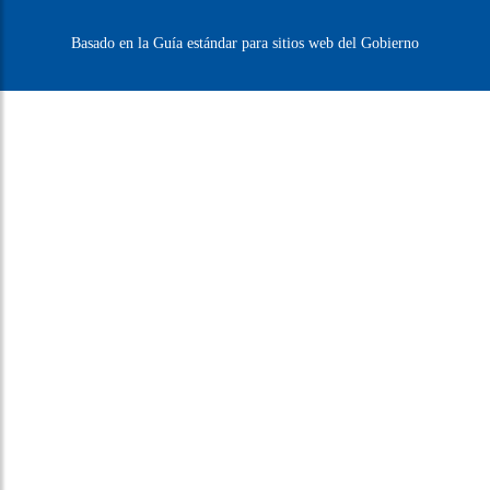
Defensoría del Pueblo
Ministerio de la Defensa Pública
Corte Suprema de Justicia
Secretaría Nacional de Turismo
Dirección Nacional de Aeronáutica Civil
Secretaría de Desarrollo para Repatriados y
Refugiados Connacionales
Basado en la Guía estándar para sitios web del Gobierno