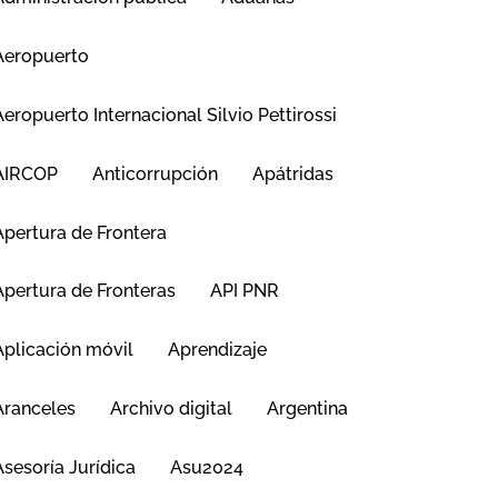
Aeropuerto
Aeropuerto Internacional Silvio Pettirossi
AIRCOP
Anticorrupción
Apátridas
Apertura de Frontera
Apertura de Fronteras
API PNR
Aplicación móvil
Aprendizaje
Aranceles
Archivo digital
Argentina
Asesoría Jurídica
Asu2024