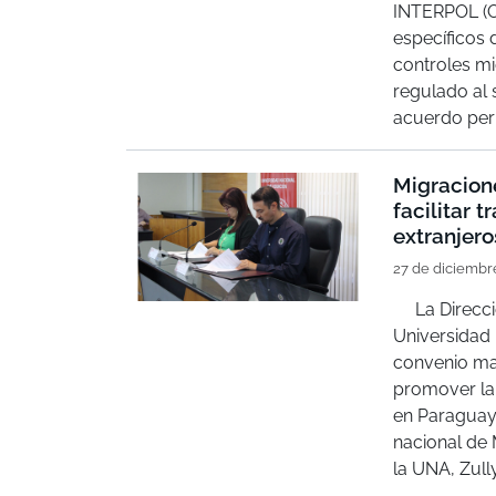
INTERPOL (O
específicos 
controles mi
regulado al
acuerdo permi
Migracion
facilitar 
extranjero
27 de diciembr
La Direcció
Universidad
convenio ma
promover la 
en Paraguay
nacional de 
la UNA, Zully