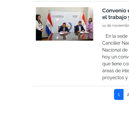
Convenio e
el trabajo
12 de noviembr
En la sede d
Canciller Na
Nacional de 
hoy un conve
que tiene co
áreas de int
proyectos y 
1